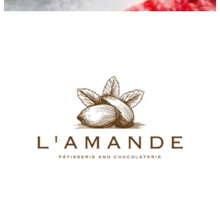
L'amande Pâtisserie
L'amande Pâtisserie
98887879
Call Branch